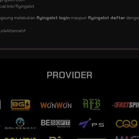
ial.link/flyingslot
angsung melakukan
flyingslot login
maupun
flyingslot daftar
dengan
inkAlternatif
PROVIDER