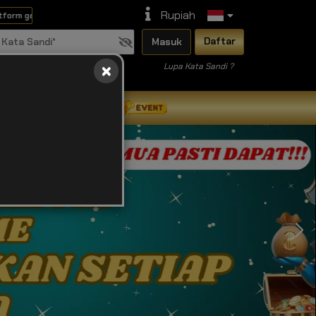
Rupiah
aming online resmi 2026. Waspadai situs phishing yang mengatasnamakan Flyi
Daftar
Masuk
Lupa Kata Sandi ?
Berita
Promosi