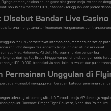
, Flyingslot menyediakan ribuan game slot gacor, meja live casino deng
ikmati bonus new member 100%, cashback mingguan, dan promo deposit 
 Disebut Bandar Live Casino
donesia karena mengutamakan keamanan, kenyamanan, dan transparansi
enggunakan RNG bersertifikat internasional, memastikan setiap putar
ccarat, Sicbo dengan dealer cantik langsung dari studio eksklusif.
ragmatic Play, Habanero, PG Soft, Microgaming, dan banyak lagi.
 lengkap dari liga top Eropa hingga kompetisi lokal, dengan odds terba
 hanya IDR 10.000, transaksi via bank lokal, e-wallet, dan pulsa tanp
an Permainan Unggulan di Flyi
erpercaya, Flyingslot menyuguhkan beragam kategori permainan dengan R
gan teknologi streaming ultra HD. Tersedia meja VIP dan meja reguler 
n populer: Baccarat, Dragon Tiger, Roulette, Sicbo, dan Poker Live.