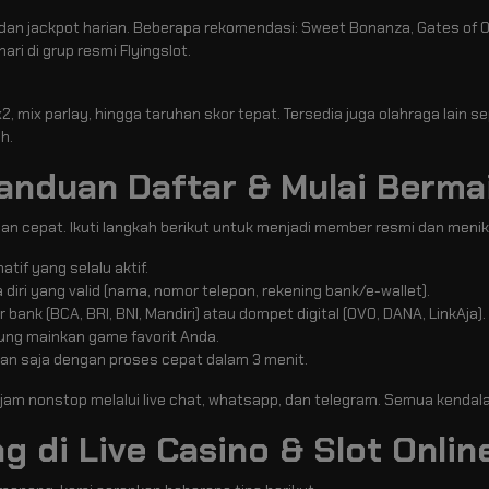
, dan jackpot harian. Beberapa rekomendasi: Sweet Bonanza, Gates of 
ri di grup resmi Flyingslot.
2, mix parlay, hingga taruhan skor tepat. Tersedia juga olahraga lain s
h.
anduan Daftar & Mulai Berma
dan cepat. Ikuti langkah berikut untuk menjadi member resmi dan men
natif yang selalu aktif.
a diri yang valid (nama, nomor telepon, rekening bank/e-wallet).
 bank (BCA, BRI, BNI, Mandiri) atau dompet digital (OVO, DANA, LinkAja).
sung mainkan game favorit Anda.
an saja dengan proses cepat dalam 3 menit.
am nonstop melalui live chat, whatsapp, dan telegram. Semua kendala
 di Live Casino & Slot Onlin