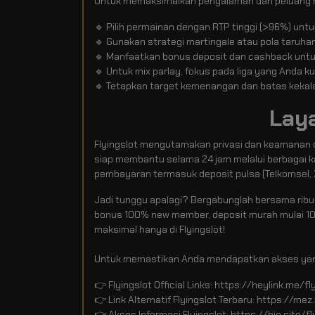
Untuk memaksimalkan pengalaman dan peluang me
🔹 Pilih permainan dengan RTP tinggi (>96%) untuk
🔹 Gunakan strategi martingale atau pola taruhan 
🔹 Manfaatkan bonus deposit dan cashback unt
🔹 Untuk mix parlay, fokus pada liga yang Anda ku
🔹 Tetapkan target kemenangan dan batas keka
Lay
Flyingslot mengutamakan privasi dan keamanan da
siap membantu selama 24 jam melalui berbagai ka
pembayaran termasuk deposit pulsa (Telkomsel, 
Jadi tunggu apalagi? Bergabunglah bersama ribu
bonus 100% new member, deposit murah mulai 10 
maksimal hanya di Flyingslot!
Untuk memastikan Anda mendapatkan akses yan
👉 Flyingslot Official Links: https://heylink.me/f
👉 Link Alternatif Flyingslot Terbaru: https://mez
👉 Akses Informasi Flyingslot: https://bio.site/f